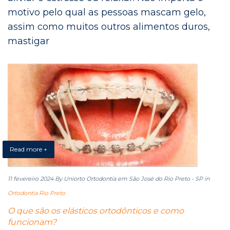
motivo pelo qual as pessoas mascam gelo,
assim como muitos outros alimentos duros,
mastigar
Read more +
11 fevereiro 2024
By Uniorto Ortodontia em São José do Rio Preto - SP
in
Ortodontia Rio Preto
O que são os elásticos ortodônticos e como
funcionam?