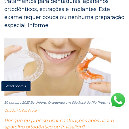
tratamentos para dentaduras, aparelhos
ortodônticos, extrações e implantes. Este
exame requer pouca ou nenhuma preparação
especial. Informe
Read more +
30 outubro 2023
By Uniorto Ortodontia em São José do Rio Preto - SP
in
Ortodontia Rio Preto
Por que eu preciso usar contenções após usar o
aparelho ortodôntico ou Invisalign?