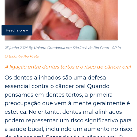
Read more +
23 junho 2024
By Uniorto Ortodontia em São José do Rio Preto - SP
in
Ortodontia Rio Preto
A ligação entre dentes tortos e o risco de câncer oral
Os dentes alinhados são uma defesa
essencial contra o câncer oral Quando
pensamos em dentes tortos, a primeira
preocupação que vem à mente geralmente é
estética. No entanto, dentes mal alinhados
podem representar um risco significativo para
a saúde bucal, incluindo um aumento no risco