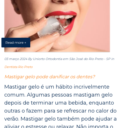
Read more +
03 março 2024
By Uniorto Ortodontia em São José do Rio Preto - SP
in
Dentista Rio Preto
Mastigar gelo pode danificar os dentes?
Mastigar gelo é um hábito incrivelmente
comum. Algumas pessoas mastigam gelo
depois de terminar uma bebida, enquanto
outras o fazem para se refrescar no calor do
verão. Mastigar gelo também pode ajudar a
aliviar o estresse ou relaxar. Não importa o