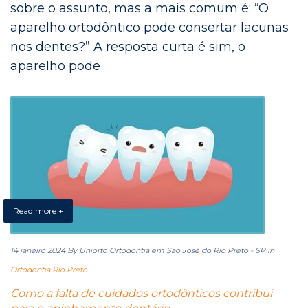
sobre o assunto, mas a mais comum é: “O
aparelho ortodôntico pode consertar lacunas
nos dentes?” A resposta curta é sim, o
aparelho pode
Read more +
14 janeiro 2024
By Uniorto Ortodontia em São José do Rio Preto - SP
in
Ortodontia Rio Preto
Como a falta de cuidados ortodônticos contribui