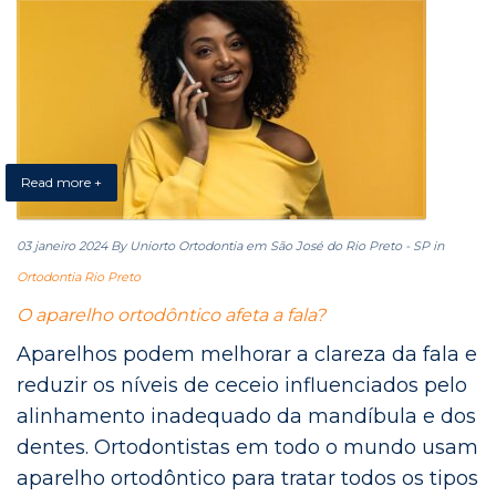
Read more +
03 janeiro 2024
By Uniorto Ortodontia em São José do Rio Preto - SP
in
Ortodontia Rio Preto
O aparelho ortodôntico afeta a fala?
Aparelhos podem melhorar a clareza da fala e
reduzir os níveis de ceceio influenciados pelo
alinhamento inadequado da mandíbula e dos
dentes. Ortodontistas em todo o mundo usam
aparelho ortodôntico para tratar todos os tipos