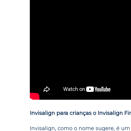
Invisalign para crianças o Invisalign Fir
Invisalign, como o nome sugere, é um a