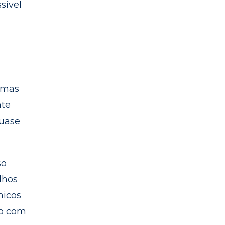
sível
 mas
nte
quase
so
lhos
micos
to com