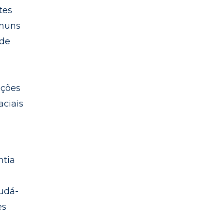
tes
omuns
 de
ações
aciais
m
ntia
judá-
es