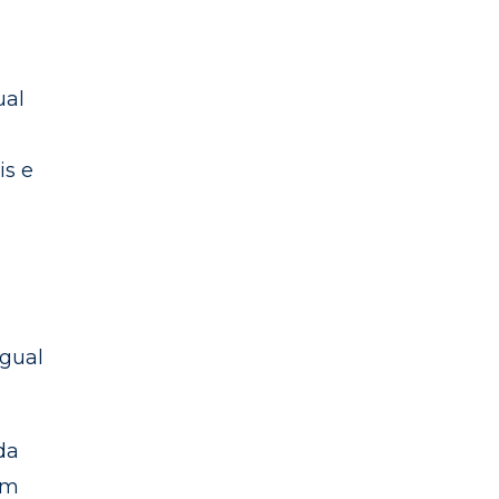
ual
is e
ngual
da
em