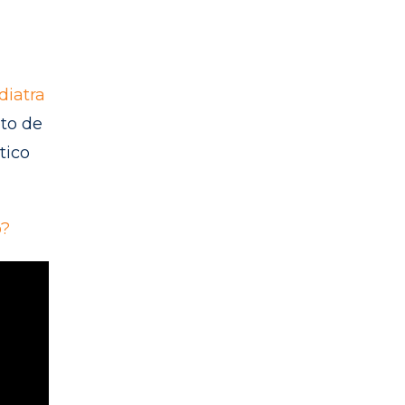
diatra
eto de
tico
o?