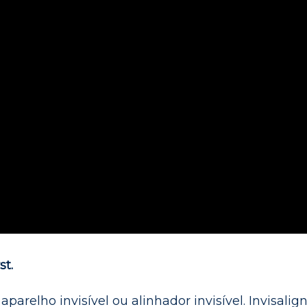
st.
parelho invisível ou alinhador invisível. Invisalig