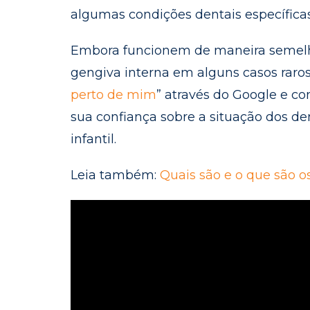
algumas condições dentais específicas
Embora funcionem de maneira semelh
gengiva interna em alguns casos raros,
perto de mim
” através do Google e co
sua confiança sobre a situação dos den
infantil.
Leia também:
Quais são e o que são o