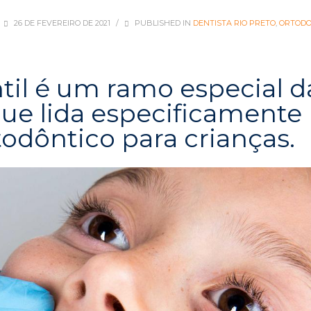
26 DE FEVEREIRO DE 2021
/
PUBLISHED IN
DENTISTA RIO PRETO
,
ORTODO
ntil é um ramo especial d
ue lida especificamente
odôntico para crianças.