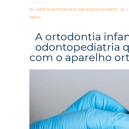
BY
UNIORTO ORTODONTIA EM SÃO JOSÉ DO RIO PRETO - SP
/
PRETO
A ortodontia infa
odontopediatria q
com o aparelho ort