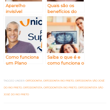
Aparelho
Quais são os
invisível
benefícios do
Invisalign –
clareamento
Como funciona,
dental
para quem é
profissional?
indicado e
quanto custa?
Como funciona
Saiba o que é e
um Plano
como funciona o
Ortodôntico em
raio-x
Rio Preto? Saiba
odontológico
o que é e sua
TAGGED UNDER:
ORTODONTIA
,
ORTODONTIA RIO PRETO
,
ORTODONTIA SÃO JOSÉ
importância
DO RIO PRETO
,
ORTODONTISTA
,
ORTODONTISTA RIO PRETO
,
ORTODONTISTA SÃO
JOSÉ DO RIO PRETO