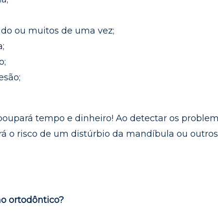
pido ou muitos de uma vez;
;
o;
esão;
poupará tempo e dinheiro! Ao detectar os proble
á o risco de um distúrbio da mandíbula ou outros
ho ortodôntico?