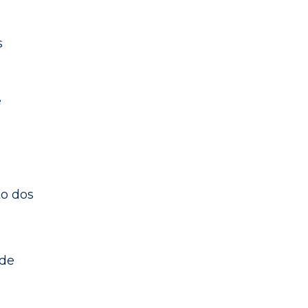
s
é
to dos
 de