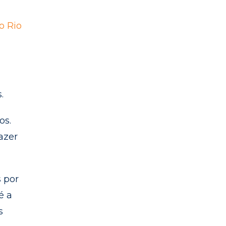
o Rio
.
os.
azer
s por
é a
s