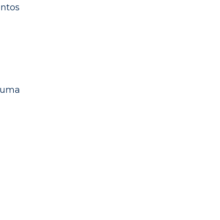
entos
á uma