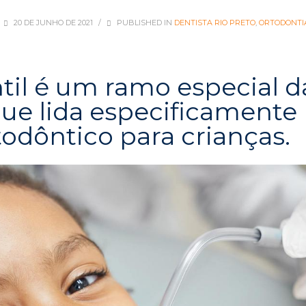
20 DE JUNHO DE 2021
/
PUBLISHED IN
DENTISTA RIO PRETO
,
ORTODONTIA
ntil é um ramo especial d
ue lida especificamente
odôntico para crianças.