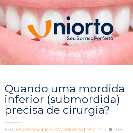
Quando uma mordida
inferior (submordida)
precisa de cirurgia?
BY
UNIORTO ORTODONTIA EM SÃO JOSÉ DO RIO PRETO - SP
/
18 DE