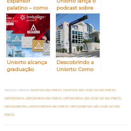
Expansor
Uniorto lança o
palatino – como
podcast sobre
funciona, para
ortodontia
que serve e seu
“Sorriso em Dia”,
filho precisa de
uma nova fonte
um?
de informações
para o setor
Uniorto alcança
Descobrindo a
graduação
Uniorto: Como
máxima da
escolher uma
Invisalign e se
clínica
torna uma
odontológica
TAGGED UNDER:
DENTISTA RIO PRETO
,
DENTISTA SÃO JOSÉ DO RIO PRETO
,
clínica Invisalign
em Rio Preto de
ORTODONTIA
,
ORTODONTIA RIO PRETO
,
ORTODONTIA SÃO JOSÉ DO RIO PRETO
,
Emerald
confiança?
ORTODONTISTA
,
ORTODONTISTA RIO PRETO
,
ORTODONTISTA SÃO JOSÉ DO RIO
PRETO